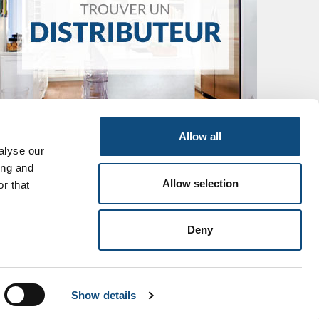
Allow all
alyse our
ing and
Allow selection
r that
Deny
ite
Agence Web
Marketing Media
Show details