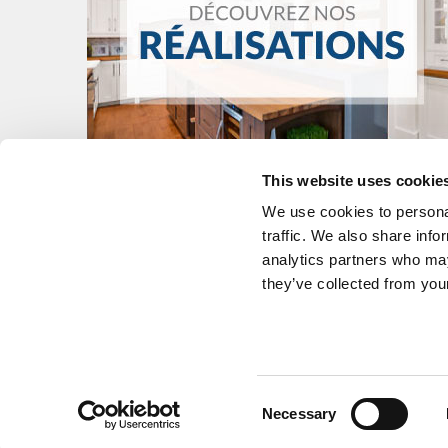
This website uses cookie
We use cookies to personal
traffic. We also share info
analytics partners who may
they’ve collected from your
CUISINES
TROUVER UN 
SALLES DE BAINS
POURQUOI LA
MOBILIER SUR MESURE
CONTACT
Consent
Necessary
Selection