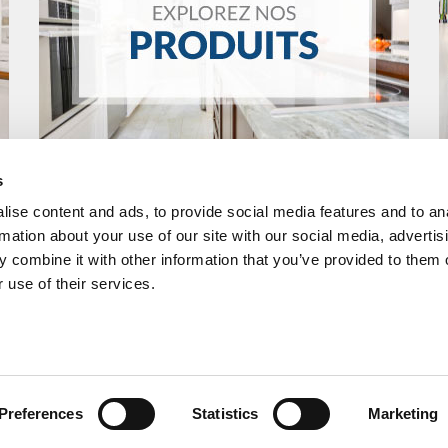
s
ise content and ads, to provide social media features and to an
rmation about your use of our site with our social media, advertis
 combine it with other information that you’ve provided to them o
 use of their services.
DISTRIBUTEUR
SUIVEZ-NOUS
URIERMAX
Accueil
Produits
Section des distributeurs
Politique de confidentialité
Cookies
Carte du s
Preferences
Statistics
Marketing