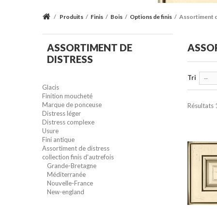
/
Produits
/
Finis
/
Bois
/
Options de finis
/
Assortiment d
ASSORTIMENT DE
ASSOR
DISTRESS
Tri
--
Glacis
Finition moucheté
Marque de ponceuse
Résultats 1
Distress léger
Distress complexe
Usure
Fini antique
Assortiment de distress
collection finis d'autrefois
Grande-Bretagne
Méditerranée
Nouvelle-France
New-england