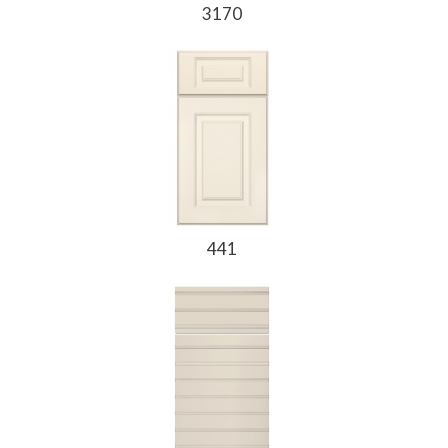
3170
441