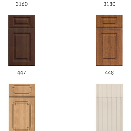
3160
3180
447
448