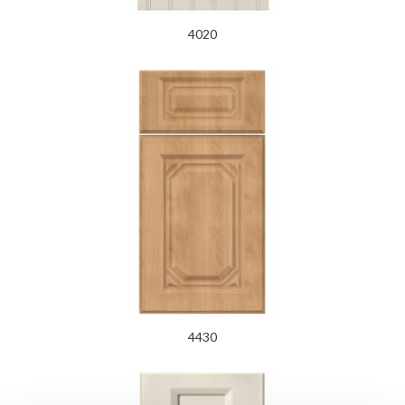
4020
4430