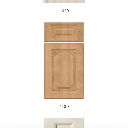
4020
4430