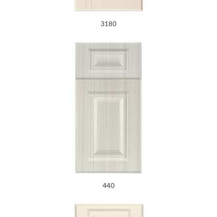
3180
440