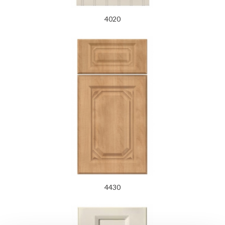
4020
4430